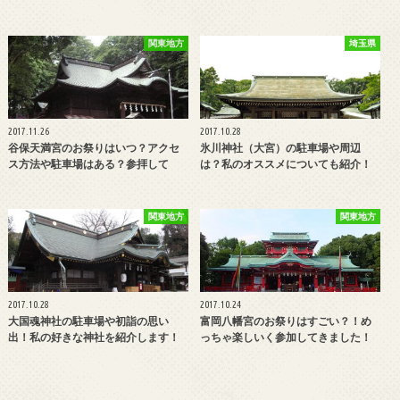
関東地方
埼玉県
2017.11.26
2017.10.28
谷保天満宮のお祭りはいつ？アクセ
氷川神社（大宮）の駐車場や周辺
ス方法や駐車場はある？参拝して
は？私のオススメについても紹介！
関東地方
関東地方
2017.10.28
2017.10.24
大国魂神社の駐車場や初詣の思い
富岡八幡宮のお祭りはすごい？！め
出！私の好きな神社を紹介します！
っちゃ楽しいく参加してきました！