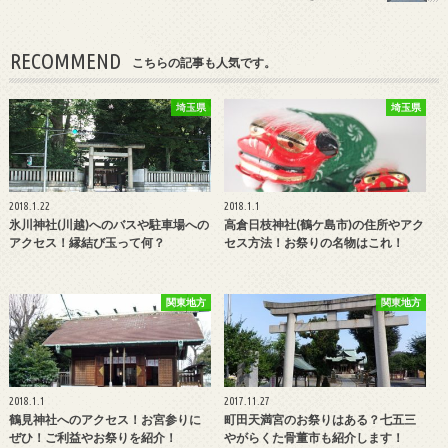
RECOMMEND
こちらの記事も人気です。
埼玉県
埼玉県
2018.1.22
2018.1.1
氷川神社(川越)へのバスや駐車場への
高倉日枝神社(鶴ケ島市)の住所やアク
アクセス！縁結び玉って何？
セス方法！お祭りの名物はこれ！
関東地方
関東地方
2018.1.1
2017.11.27
鶴見神社へのアクセス！お宮参りに
町田天満宮のお祭りはある？七五三
ぜひ！ご利益やお祭りを紹介！
やがらくた骨董市も紹介します！