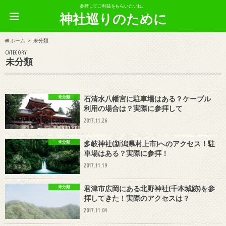
参拝してご利益をもらいたいね。
神社巡りのために
ホーム
未分類
CATEGORY
未分類
未分類
石清水八幡宮に駐車場はある？ケーブル
利用の場合は？実際に参拝して
2017.11.26
未分類
多岐神社(新潟県村上市)へのアクセス！駐
車場はある？実際に参拝！
2017.11.19
未分類
君津市広岡にある北野神社(千本城跡)を参
拝してきた！実際のアクセスは？
2017.11.04